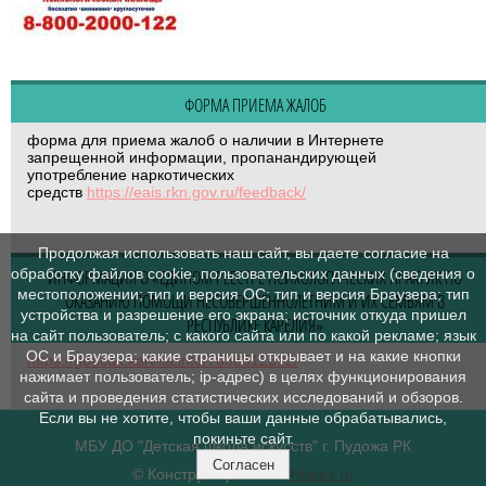
ФОРМА ПРИЕМА ЖАЛОБ
форма для приема жалоб о наличии в Интернете
запрещенной информации, пропанандирующей
употребление наркотических
средств
https://eais.rkn.gov.ru/feedback/
Продолжая использовать наш сайт, вы даете согласие на
обработку файлов cookie, пользовательских данных (сведения о
ИНФОРМАЦИЯ О «ЕДИНОМ РЕЕСТРЕ ПСИХОЛОГИЧЕСКИХ ПРАКТИК ПО
местоположении; тип и версия ОС; тип и версия Браузера; тип
ОКАЗАНИЮ ПОМОЩИ НЕСОВЕРШЕННОЛЕТНИМ И ИХ СЕМЬЯМ В
устройства и разрешение его экрана; источник откуда пришел
РЕСПУБЛИКЕ КАРЕЛИЯ»
на сайт пользователь; с какого сайта или по какой рекламе; язык
ОС и Браузера; какие страницы открывает и на какие кнопки
https://goucdk.karelia.info/7638312592/
нажимает пользователь; ip-адрес) в целях функционирования
сайта и проведения статистических исследований и обзоров.
Если вы не хотите, чтобы ваши данные обрабатывались,
покиньте сайт.
МБУ ДО "Детская школа искусств" г. Пудожа РК
Согласен
© Конструктор сайтов
Nubex.ru