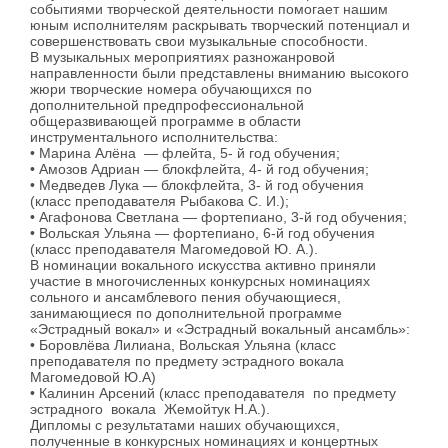
событиями творческой деятельности помогает нашим
юным исполнителям раскрывать творческий потенциал и
совершенствовать свои музыкальные способности.
В музыкальных мероприятиях разножанровой
направленности были представлены вниманию высокого
жюри творческие номера обучающихся по
дополнительной предпрофессиональной
общеразвивающей программе в области
инструментального исполнительства:
• Марина Алёна — флейта, 5- й год обучения;
• Амозов Адриан — блокфлейта, 4- й год обучения;
• Медведев Лука — блокфлейта, 3- й год обучения
(класс преподавателя Рыбакова С. И.);
• Агафонова Светлана — фортепиано, 3-й год обучения;
• Вольская Ульяна — фортепиано, 6-й год обучения
(класс преподавателя Магомедовой Ю. А.).
В номинации вокального искусства активно приняли
участие в многочисленных конкурсных номинациях
сольного и ансамблевого пения обучающиеся,
занимающиеся по дополнительной программе
«Эстрадный вокал» и «Эстрадный вокальный ансамбль»:
• Боровлёва Лилиана, Вольская Ульяна (класс
преподавателя по предмету эстрадного вокала
Магомедовой Ю.А)
• Калинин Арсений (класс преподавателя по предмету
эстрадного вокала Жемойтук Н.А.).
Дипломы с результатами наших обучающихся,
полученные в конкурсных номинациях и концертных