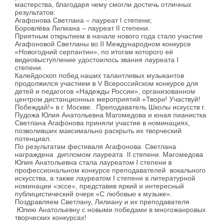
мастерства, благодаря чему смогли достичь отличных
результатов:
Агафонова Светлана – лауреат I степени;
Боровлёва Лилиана – лауреат II степени.
Приятным открытием в начале нового года стало участие
Агафоновой Светланы во II Международном конкурсе
«Новогодний серпантин», по итогам которого её
видеовыступление удостоилось звания лауреата I
степени.
Калейдоскоп побед наших талантливых музыкантов
продолжился участием в V Всероссийском конкурсе для
детей и педагогов «Надежды России», организованном
центром дистанционных мероприятий «Твори! Участвуй!
Побеждай!» в г. Москве. Преподаватель Школы искусств г.
Пудожа Юлия Анатольевна Магомедова и юная пианистка
Светлана Агафонова приняли участие в номинациях,
позволивших максимально раскрыть их творческий
потенциал.
По результатам фестиваля Агафонова Светлана
награждена дипломом лауреата II степени. Магомедова
Юлия Анатольевна стала лауреатом I степени в
профессиональном конкурсе преподавателей вокального
искусства, а также лауреатом I степени в литературной
номинации «эссе», представив яркий и интересный
публицистический очерк «С любовью к музыке».
Поздравляем Светлану, Лилиану и их преподавателя
Юлию Анатольевну с новыми победами в многожанровых
творческих конкурсах!