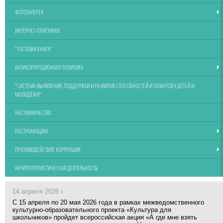
ФОТОГАЛЕРЕЯ
ИНТЕРНЕТ-ПРИЁМНАЯ
"ГОСТЕВАЯ КНИГА"
АНТИКОРРУПЦИОННАЯ ПОЛИТИКА
"СИСТЕМА ВЫЯВЛЕНИЯ, ПОДДЕРЖКИ И РАЗВИТИЯ СПОСОБНОСТЕЙ И ТАЛАНТОВ У ДЕТЕЙ И
МОЛОДЁЖИ"
НАСТАВНИЧЕСТВО
ПОСТУПАЮЩИМ
ПРОТИВОДЕЙСТВИЕ КОРРУПЦИИ
АНТИТЕРРОРИСТИЧЕСКАЯ ДЕЯТЕЛЬНОСТЬ
14 апреля 2026 г.
С 15 апреля по 20 мая 2026 года в рамках межведомственного
культурно-образовательного проекта «Культура для
школьников» пройдет всероссийская акция «А где мне взять