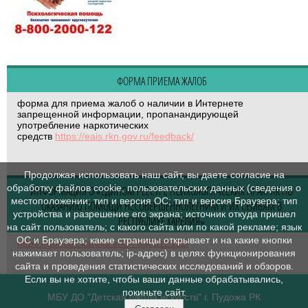
ФОРМА ПРИЕМА ЖАЛОБ
форма для приема жалоб о наличии в Интернете
запрещенной информации, пропанандирующей
употребление наркотических
средств
https://eais.rkn.gov.ru/feedback/
Продолжая использовать наш сайт, вы даете согласие на
обработку файлов cookie, пользовательских данных (сведения о
ИНФОРМАЦИЯ О «ЕДИНОМ РЕЕСТРЕ ПСИХОЛОГИЧЕСКИХ ПРАКТИК ПО
местоположении; тип и версия ОС; тип и версия Браузера; тип
ОКАЗАНИЮ ПОМОЩИ НЕСОВЕРШЕННОЛЕТНИМ И ИХ СЕМЬЯМ В
устройства и разрешение его экрана; источник откуда пришел
РЕСПУБЛИКЕ КАРЕЛИЯ»
на сайт пользователь; с какого сайта или по какой рекламе; язык
ОС и Браузера; какие страницы открывает и на какие кнопки
https://goucdk.karelia.info/7638312592/
нажимает пользователь; ip-адрес) в целях функционирования
сайта и проведения статистических исследований и обзоров.
Если вы не хотите, чтобы ваши данные обрабатывались,
покиньте сайт.
МБУ ДО "Детская школа искусств" г. Пудожа РК