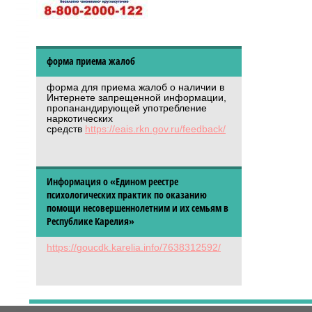
форма приема жалоб
форма для приема жалоб о наличии в
Интернете запрещенной информации,
пропанандирующей употребление
наркотических
средств
https://eais.rkn.gov.ru/feedback/
Информация о «Едином реестре
психологических практик по оказанию
помощи несовершеннолетним и их семьям в
Республике Карелия»
https://goucdk.karelia.info/7638312592/