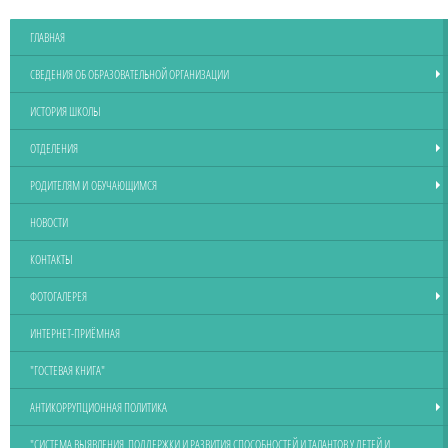
ГЛАВНАЯ
СВЕДЕНИЯ ОБ ОБРАЗОВАТЕЛЬНОЙ ОРГАНИЗАЦИИ
ИСТОРИЯ ШКОЛЫ
ОТДЕЛЕНИЯ
РОДИТЕЛЯМ И ОБУЧАЮЩИМСЯ
НОВОСТИ
КОНТАКТЫ
ФОТОГАЛЕРЕЯ
ИНТЕРНЕТ-ПРИЁМНАЯ
"ГОСТЕВАЯ КНИГА"
АНТИКОРРУПЦИОННАЯ ПОЛИТИКА
"СИСТЕМА ВЫЯВЛЕНИЯ, ПОДДЕРЖКИ И РАЗВИТИЯ СПОСОБНОСТЕЙ И ТАЛАНТОВ У ДЕТЕЙ И