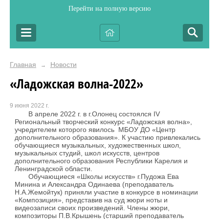
Перейти на полную версию
Главная
Новости
→
«Ладожская волна-2022»
9 июня 2022 г.
В апреле 2022 г. в г.Олонец состоялся IV
Региональный творческий конкурс «Ладожская волна»,
учредителем которого явилось МБОУ ДО «Центр
дополнительного образования». К участию привлекались
обучающиеся музыкальных, художественных школ,
музыкальных студий, школ искусств, центров
дополнительного образования Республики Карелия и
Ленинградской области.
Обучающиеся «Школы искусств» г.Пудожа Ева
Минина и Александра Одинаева (преподаватель
Н.А.Жемойтук) приняли участие в конкурсе в номинации
«Композиция», представив на суд жюри ноты и
видеозаписи своих произведений. Члены жюри,
композиторы П.В.Крышень (старший преподаватель