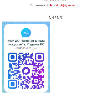
8 (81452) 5-15-02
Эл. почта
dmh.pudozh@yandex.ru
МЫ В MAX