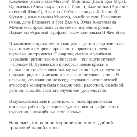
Коваленко (мама и сын Михаил), Мининых (Ева и брат Марк),
Одинаевых (Александра и сестра Ирина), Калининых (Арсений
с сестрой Юлией), Агеевых ( бабушка с внучкой Полиной),
Футман ( мама с сыном Марком), семейное трио Насоновых
(мама, дочь Елизавета и брат Вадим), Юлия Анатольевна
Мельникова представив свою семью, исполнив романс
Варламова «Красный сарафан», аккомп
а
нировала Н.Жемойтук
.
В заключение праздничного концерта, дети и родители стали
участниками импровизированного оркестра, получив
шумовые инструменты. С азартом, смехом и улыбками,
украшали ритмическими фигурами звучащую музыку.
«Полька» И. Дунаевского приобрела новые краски в
исполнении необыкновенных музыкантов. Дети получили
подарки, родители медали и все огромное удовольствие. И
неважно, что клавиши не всегда слушались исполнителей,
атмосфера концерта была праздничной, радостной, семейной,
уютной. Спасибо всем за полученное удовольствие.
В музыкальном зале и фойе школы была организована
выставка работ обучающихся художественно-графического
отделения,
посвящённых
теме «Семья».
Надеемся, что данное мероприятие станет доброй
традицией нашей школы.