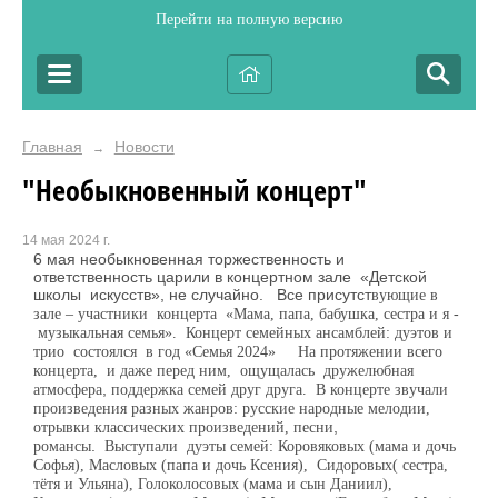
Перейти на полную версию
Главная
Новости
→
"Необыкновенный концерт"
14 мая 2024 г.
6 мая необыкновенная торжественность и
ответственность царили в концертном зале «Детской
школы искусств», не случайно. Все присутст
в
ующие в
зале – участники концерта «Мама, папа, бабушка, сестра и я -
музыкальная семья». Концерт семейных ансамблей: дуэтов и
трио состоялся в год «Семья 2024» На протяжении всего
концерта, и даже перед ним, ощущалась дружелюбная
атмосфера
,
поддержк
а
семей друг друга. В концерте звучали
произведения разных жанров: русские народные мелодии,
отрывки классических произведений,
песни
,
романс
ы
.
Выступали дуэты семей: Коровяковых (мама и дочь
Софья), Масловых (папа и дочь Ксения), Сидоровых( сестра,
т
ё
тя и Ульяна), Голоколосовых (мама и сын Даниил),