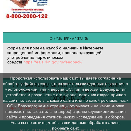
ФОРМА ПРИЕМА ЖАЛОБ
форма для приема жалоб о наличии в Интернете
запрещенной информации, пропанандирующей
употребление наркотических
средств
https://eais.rkn.gov.ru/feedback/
Продолжая использовать наш сайт, вы даете согласие на
обработку файлов cookie, пользовательских данных (сведения о
ИНФОРМАЦИЯ О «ЕДИНОМ РЕЕСТРЕ ПСИХОЛОГИЧЕСКИХ ПРАКТИК ПО
местоположении; тип и версия ОС; тип и версия Браузера; тип
ОКАЗАНИЮ ПОМОЩИ НЕСОВЕРШЕННОЛЕТНИМ И ИХ СЕМЬЯМ В
устройства и разрешение его экрана; источник откуда пришел
РЕСПУБЛИКЕ КАРЕЛИЯ»
на сайт пользователь; с какого сайта или по какой рекламе; язык
ОС и Браузера; какие страницы открывает и на какие кнопки
https://goucdk.karelia.info/7638312592/
нажимает пользователь; ip-адрес) в целях функционирования
сайта и проведения статистических исследований и обзоров.
Если вы не хотите, чтобы ваши данные обрабатывались,
покиньте сайт.
МБУ ДО "Детская школа искусств" г. Пудожа РК