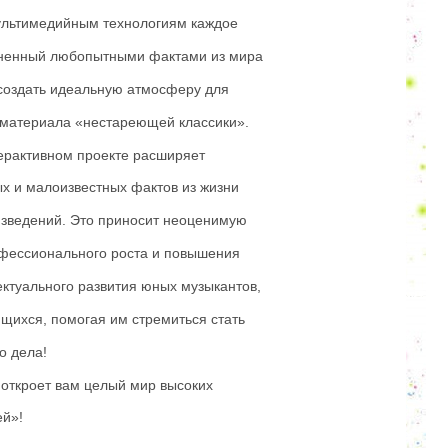
ультимедийным технологиям каждое
олненный любопытными фактами из мира
создать идеальную атмосферу для
 материала «нестареющей классики».
ерактивном проекте расширяет
х и малоизвестных фактов из жизни
оизведений. Это приносит неоценимую
рофессионального роста и повышения
ектуального развития юных музыкантов,
щихся, помогая им стремиться стать
о дела!
 откроет вам целый мир высоких
ей»!