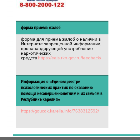
форма приема жалоб
форма для приема жалоб о наличии в
Интернете запрещенной информации,
пропанандирующей употребление
наркотических
средств
https://eais.rkn.gov.ru/feedback/
Информация о «Едином реестре
психологических практик по оказанию
помощи несовершеннолетним и их семьям в
Республике Карелия»
https://goucdk.karelia.info/7638312592/