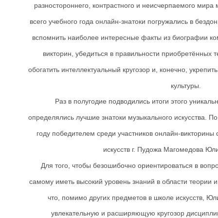
разностороннего, контрастного и неисчерпаемого мира 
всего учебного года онлайн-знатоки погружались в бездо
вспомнить наиболее интересные факты из биографии ком
викторин, убедиться в правильности приобретённых т
обогатить интеллектуальный кругозор и, конечно, укрепи
культуры.
Раз в полугодие подводились итоги этого уникал
определялись лучшие знатоки музыкального искусства. По
году победителем среди участников онлайн-викторины 
искусств г. Пудожа Магомедова Юл
Для того, чтобы безошибочно ориентироваться в вопр
самому иметь высокий уровень знаний в области теории и
что, помимо других предметов в школе искусств, Ю
увлекательную и расширяющую кругозор дисциплин