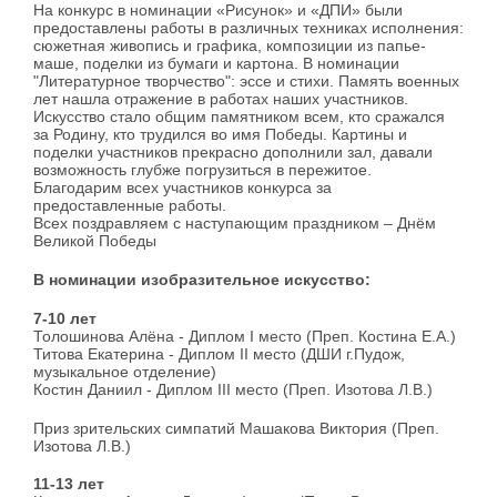
На конкурс в номинации «Рисунок» и «ДПИ» были
предоставлены работы в различных техниках исполнения:
сюжетная живопись и графика, композиции из папье-
маше, поделки из бумаги и картона. В номинации
"Литературное творчество": эссе и стихи. Память военных
лет нашла отражение в работах наших участников.
Искусство стало общим памятником всем, кто сражался
за Родину, кто трудился во имя Победы. Картины и
поделки участников прекрасно дополнили зал, давали
возможность глубже погрузиться в пережитое.
Благодарим всех участников конкурса за
предоставленные работы.
Всех поздравляем с наступающим праздником – Днём
Великой Победы
В номинации изобразительное искусство:
7-10 лет
Толошинова Алёна - Диплом I место (Преп. Костина Е.А.)
Титова Екатерина - Диплом II место (ДШИ г.Пудож,
музыкальное отделение)
Костин Даниил - Диплом III место (Преп. Изотова Л.В.)
Приз зрительских симпатий Машакова Виктория (Преп.
Изотова Л.В.)
11-13 лет