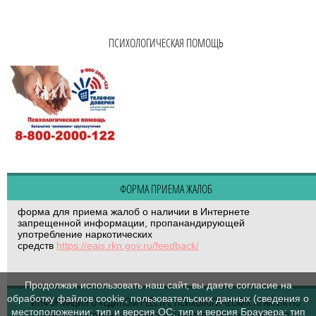
ПСИХОЛОГИЧЕСКАЯ ПОМОЩЬ
ФОРМА ПРИЕМА ЖАЛОБ
форма для приема жалоб о наличии в Интернете
запрещенной информации, пропанандирующей
употребление наркотических
средств
https://eais.rkn.gov.ru/feedback/
Продолжая использовать наш сайт, вы даете согласие на
обработку файлов cookie, пользовательских данных (сведения о
ИНФОРМАЦИЯ О «ЕДИНОМ РЕЕСТРЕ ПСИХОЛОГИЧЕСКИХ ПРАКТИК ПО
местоположении; тип и версия ОС; тип и версия Браузера; тип