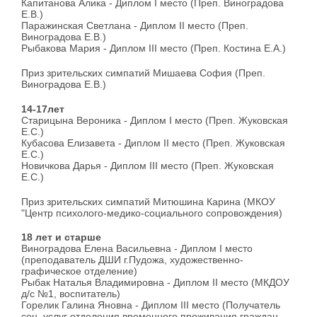
Капитанова Алика - Диплом I место (Преп. Виноградова
Е.В.)
Паражинская Светлана - Диплом II место (Преп.
Виноградова Е.В.)
Рыбакова Мария - Диплом III место (Преп. Костина Е.А.)
Приз зрительских симпатий Мишаева София (Преп.
Виноградова Е.В.)
14-17лет
Старицына Вероника - Диплом I место (Преп. Жуковская
Е.С.)
Кубасова Елизавета - Диплом II место (Преп. Жуковская
Е.С.)
Новичкова Дарья - Диплом III место (Преп. Жуковская
Е.С.)
Приз зрительских симпатий Митюшина Карина (МКОУ
"Центр психолого-медико-социального сопровождения)
18 лет и старше
Виноградова Елена Васильевна - Диплом I место
(преподаватель ДШИ г.Пудожа, художественно-
графическое отделение)
Рыбак Наталья Владимировна - Диплом II место (МКДОУ
д/с №1, воспитатель)
Горелик Галина Яновна - Диплом III место (Получатель
соц. услуг отделения временного проживания граждан