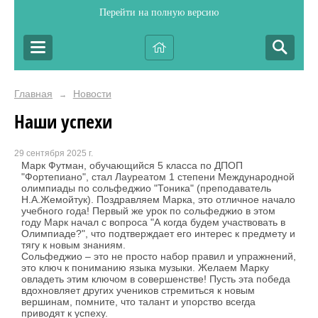
Перейти на полную версию
Главная
Новости
→
Наши успехи
29 сентября 2025 г.
Марк Футман, обучающийся 5 класса по ДПОП
"Фортепиано", стал Лауреатом 1 степени Международной
олимпиады по сольфеджио "Тоника" (преподаватель
Н.А.Жемойтук). Поздравляем Марка, это отличное начало
учебного года! Первый же урок по сольфеджио в этом
году Марк начал с вопроса "А когда будем участвовать в
Олимпиаде?", что подтверждает его интерес к предмету и
тягу к новым знаниям.
Сольфеджио – это не просто набор правил и упражнений,
это ключ к пониманию языка музыки. Желаем Марку
овладеть этим ключом в совершенстве! Пусть эта победа
вдохновляет других учеников стремиться к новым
вершинам, помните, что талант и упорство всегда
приводят к успеху.