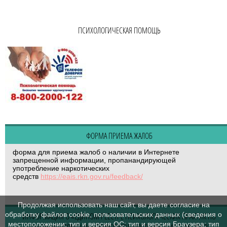
ПСИХОЛОГИЧЕСКАЯ ПОМОЩЬ
ФОРМА ПРИЕМА ЖАЛОБ
форма для приема жалоб о наличии в Интернете
запрещенной информации, пропанандирующей
употребление наркотических
средств
https://eais.rkn.gov.ru/feedback/
Продолжая использовать наш сайт, вы даете согласие на
обработку файлов cookie, пользовательских данных (сведения о
ИНФОРМАЦИЯ О «ЕДИНОМ РЕЕСТРЕ ПСИХОЛОГИЧЕСКИХ ПРАКТИК ПО
местоположении; тип и версия ОС; тип и версия Браузера; тип