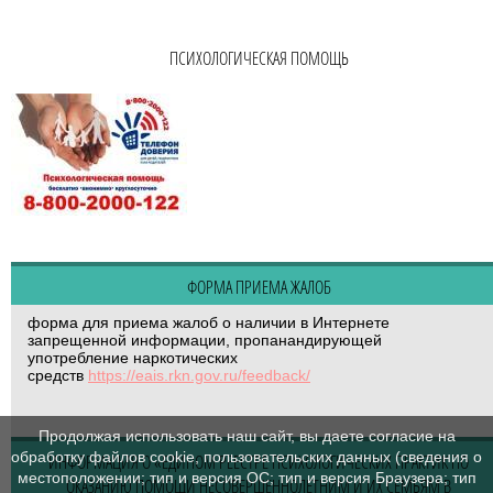
ПСИХОЛОГИЧЕСКАЯ ПОМОЩЬ
ФОРМА ПРИЕМА ЖАЛОБ
форма для приема жалоб о наличии в Интернете
запрещенной информации, пропанандирующей
употребление наркотических
средств
https://eais.rkn.gov.ru/feedback/
Продолжая использовать наш сайт, вы даете согласие на
обработку файлов cookie, пользовательских данных (сведения о
ИНФОРМАЦИЯ О «ЕДИНОМ РЕЕСТРЕ ПСИХОЛОГИЧЕСКИХ ПРАКТИК ПО
местоположении; тип и версия ОС; тип и версия Браузера; тип
ОКАЗАНИЮ ПОМОЩИ НЕСОВЕРШЕННОЛЕТНИМ И ИХ СЕМЬЯМ В