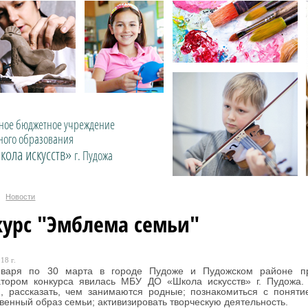
ое бюджетное учреждение
ного образования
кола искусств»
г. Пудожа
Новости
курс "Эмблема семьи"
18 г.
варя по 30 марта в городе Пудоже и Пудожском районе пр
атором конкурса явилась МБУ ДО «Школа искусств» г. Пудожа. 
и, рассказать, чем занимаются родные; познакомиться с понят
венный образ семьи; активизировать творческую деятельность.