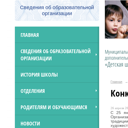
Сведения об образовательной
организации
ГЛАВНАЯ
СВЕДЕНИЯ ОБ ОБРАЗОВАТЕЛЬНОЙ
Муниципальн
дополнитель
ОРГАНИЗАЦИИ
«Детская ш
ИСТОРИЯ ШКОЛЫ
Главная
→
Кон
ОТДЕЛЕНИЯ
РОДИТЕЛЯМ И ОБУЧАЮЩИМСЯ
26 апреля 20
С 25 ян
Организ
традици
НОВОСТИ
художест