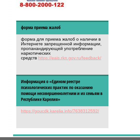
форма приема жалоб
форма для приема жалоб о наличии в
Интернете запрещенной информации,
пропанандирующей употребление
наркотических
средств
https://eais.rkn.gov.ru/feedback/
Информация о «Едином реестре
психологических практик по оказанию
помощи несовершеннолетним и их семьям в
Республике Карелия»
https://goucdk.karelia.info/7638312592/