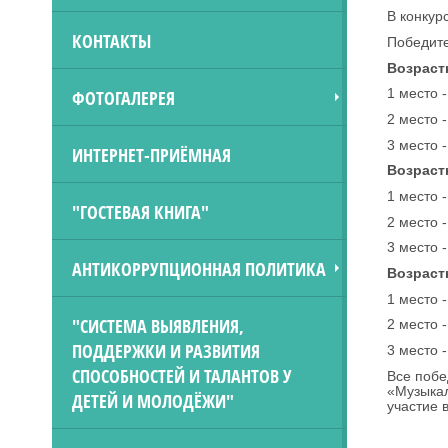
В конкур
КОНТАКТЫ
Победите
Возрастн
ФОТОГАЛЕРЕЯ
1 место 
2 место 
3 место 
ИНТЕРНЕТ-ПРИЁМНАЯ
Возрастн
1 место 
"ГОСТЕВАЯ КНИГА"
2 место 
3 место 
АНТИКОРРУПЦИОННАЯ ПОЛИТИКА
Возрастн
1 место 
"СИСТЕМА ВЫЯВЛЕНИЯ,
2 место 
ПОДДЕРЖКИ И РАЗВИТИЯ
3 место 
СПОСОБНОСТЕЙ И ТАЛАНТОВ У
Все побе
«Музыкал
ДЕТЕЙ И МОЛОДЁЖИ"
участие в