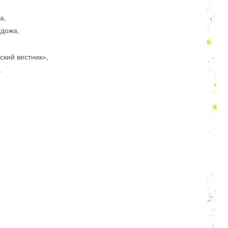
а,
удожа,
кий вестник»,
.