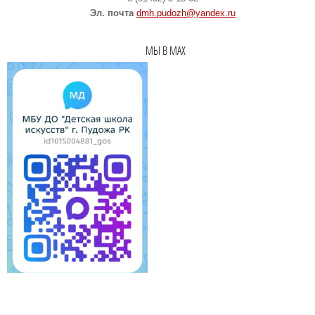
Эл. почта
dmh.pudozh@yandex.ru
МЫ В MAX