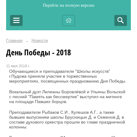
Перейти на полную версию
Главная
Новости
→
День Победы - 2018
11 мая 2018 г.
Обучающиеся и преподаватели "Школы искусств"
г.Пудожа приняли участие в торжественных
мероприятиях, посвященных празднованию Дня Победы.
Вокальный дуэт Лилианы Боровлёвой и Ульяны Вольской
с песней "Память как бессмертие" выступил на митинге
на площади Павших борцов.
Преподаватели Рыбаков С.И., Кулешов А.Г., а также
бывшие выпускники школы Брусницын Д. и Семенов Д. в
составе духового оркестра прошли во главе праздничной
колонны.