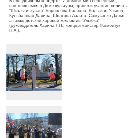
В праздничном концерте "И помнит мир спасенный",
состоявшемся в Доме культуры, приняли участие солисты
"Школы искусств" Боровлёва Лилиана, Вольская Ульяна,
Кульбашная Дарина, Шпагина Аэлита, Самусенко Дарья,
а также детский хоровой коллектив "Улыбка"
(руководитель Харина Г.Н., концертмейстер Жемойтук
Н.А.).