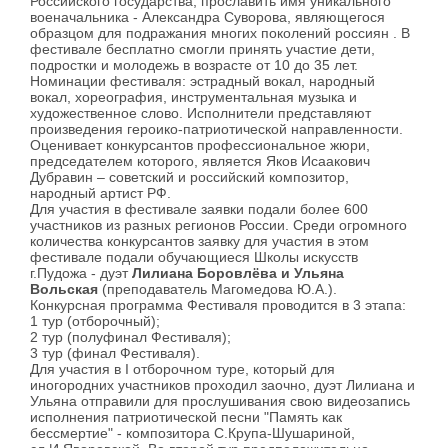
Российского государства, прославить имя уникального
военачальника - Александра Суворова, являющегося
образцом для подражания многих поколений россиян . В
фестивале бесплатно смогли принять участие дети,
подростки и молодежь в возрасте от 10 до 35 лет.
Номинации фестиваля: эстрадный вокал, народный
вокал, хореография, инструментальная музыка и
художественное слово. Исполнители представляют
произведения героико-патриотической направленности.
Оценивает конкурсантов профессиональное жюри,
председателем которого, является Яков Исаакович
Дубравин – советский и российский композитор,
народный артист РФ.
Для участия в фестивале заявки подали более 600
участников из разных регионов России. Среди огромного
количества конкурсантов заявку для участия в этом
фестивале подали обучающиеся Школы искусств
г.Пудожа - дуэт
Лилиана Боровлёва и Ульяна
Вольская
(преподаватель Магомедова Ю.А.).
Конкурсная программа Фестиваля проводится в 3 этапа:
1 тур (отборочный);
2 тур (полуфинал Фестиваля);
3 тур (финал Фестиваля).
Для участия в I отборочном туре, который для
иногородних участников проходил заочно, дуэт Лилиана и
Ульяна отправили для прослушивания свою видеозапись
исполнения патриотической песни "Память как
бессмертие" - композитора С.Крупа-Шушариной,