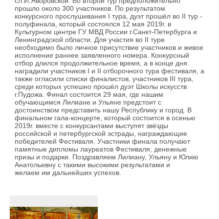
сл.И.Яворовской. Во второй тур предположительно
прошло около 300 участников. По результатом
конкурсного прослушивания I тура, дуэт прошёл во II тур -
полуфинала, который состоялся 12 мая 2019г. в
Культурном центре ГУ МВД России г.Санкт-Петербурга и
Ленинградской области. Для участия во II туре
необходимо было личное присутствие участников и живое
исполнение раннее заявленного номера. Конкурсный
отбор длился продолжительное время, а в конце дня
наградили участников I и II отборочного тура фестиваля, а
также огласили списки финалистов, участников III тура,
среди которых успешно прошёл дуэт Школы искусств
г.Пудожа. Финал состоится 29 мая, где нашим
обучающимся Лилиане и Ульяне предстоит с
достоинством представить нашу Республику и город. В
финальном гала-концерте, который состоится в осенью
2019г. вместе с конкурсантами выступят звёзды
российской и петербургской эстрады, награждающие
победителей Фестиваля. Участники финала получают
памятные дипломы лауреатов Фестиваля, денежные
призы и подарки. Поздравляем Лилиану, Ульяну и Юлию
Анатольевну с такими высокими результатами и
желаем им дальнейших успехов.