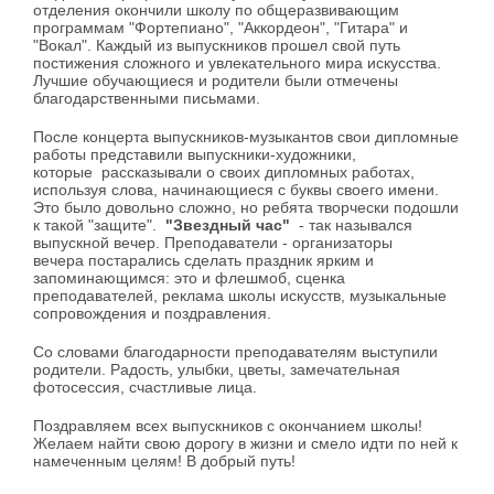
отделения окончили школу по общеразвивающим
программам "Фортепиано", "Аккордеон", "Гитара" и
"Вокал". Каждый из выпускников прошел свой путь
постижения сложного и увлекательного мира искусства.
Лучшие обучающиеся и родители были отмечены
благодарственными письмами.
После концерта выпускников-музыкантов свои дипломные
работы представили выпускники-художники,
которые рассказывали о своих дипломных работах,
используя слова, начинающиеся с буквы своего имени.
Это было довольно сложно, но ребята творчески подошли
к такой "защите".
"Звездный час"
- так назывался
выпускной вечер. Преподаватели - организаторы
вечера постарались сделать праздник ярким и
запоминающимся: это и флешмоб, сценка
преподавателей, реклама школы искусств, музыкальные
сопровождения и поздравления.
Со словами благодарности преподавателям выступили
родители. Радость, улыбки, цветы, замечательная
фотосессия, счастливые лица.
Поздравляем всех выпускников с окончанием школы!
Желаем найти свою дорогу в жизни и смело идти по ней к
намеченным целям! В добрый путь!