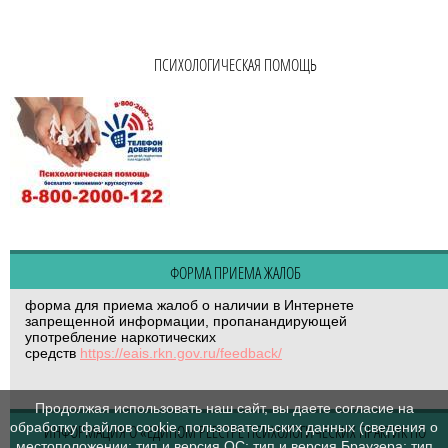
ПСИХОЛОГИЧЕСКАЯ ПОМОЩЬ
ФОРМА ПРИЕМА ЖАЛОБ
форма для приема жалоб о наличии в Интернете
запрещенной информации, пропанандирующей
употребление наркотических
средств
https://eais.rkn.gov.ru/feedback/
Продолжая использовать наш сайт, вы даете согласие на
обработку файлов cookie, пользовательских данных (сведения о
ИНФОРМАЦИЯ О «ЕДИНОМ РЕЕСТРЕ ПСИХОЛОГИЧЕСКИХ ПРАКТИК ПО
местоположении; тип и версия ОС; тип и версия Браузера; тип