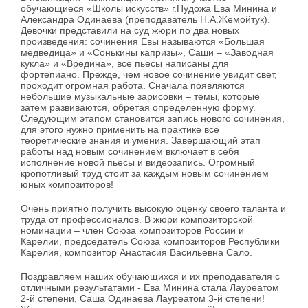
обучающиеся «Школы искусств» г.Пудожа Ева Минина и
Александра Одинаева (преподаватель Н.А.Жемойтук).
Девочки представили на суд жюри по два новых
произведения: сочинения Евы называются «Большая
медведица» и «Сонькины капризы», Саши – «Заводная
кукла» и «Вредина», все пьесы написаны для
фортепиано. Прежде, чем новое сочинение увидит свет,
проходит огромная работа. Сначала появляются
небольшие музыкальные зарисовки – темы, которые
затем развиваются, обретая определенную форму.
Следующим этапом становится запись нового сочинения,
для этого нужно применить на практике все
теоретические знания и умения. Завершающий этап
работы над новым сочинением включает в себя
исполнение новой пьесы и видеозапись. Огромный
кропотливый труд стоит за каждым новым сочинением
юных композиторов!
Очень приятно получить высокую оценку своего таланта и
труда от профессионалов. В жюри композиторской
номинации – член Союза композиторов России и
Карелии, председатель Союза композиторов Республики
Карелия, композитор Анастасия Васильевна Сало.
Поздравляем наших обучающихся и их преподавателя с
отличными результатами - Ева Минина стала Лауреатом
2-й степени, Саша Одинаева Лауреатом 3-й степени!