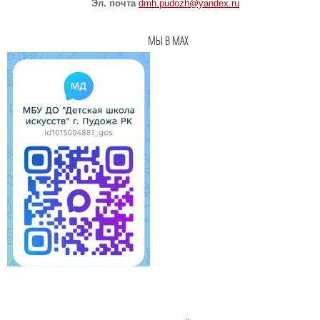
Эл. почта
dmh.pudozh@yandex.ru
МЫ В MAX