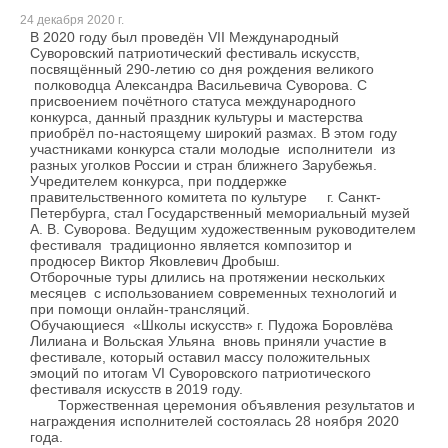
24 декабря 2020 г.
В 2020 году был проведён VII Международный
Суворовский патриотический фестиваль искусств,
посвящённый 290-летию со дня рождения великого
полководца Александра Васильевича Суворова. С
присвоением почётного статуса международного
конкурса, данный праздник культуры и мастерства
приобрёл по-настоящему широкий размах. В этом году
участниками конкурса стали молодые исполнители из
разных уголков России и стран ближнего Зарубежья.
Учредителем конкурса, при поддержке
правительственного комитета по культуре г. Санкт-
Петербурга, стал Государственный мемориальный музей
А. В. Суворова. Ведущим художественным руководителем
фестиваля традиционно является композитор и
продюсер Виктор Яковлевич Дробыш.
Отборочные туры длились на протяжении нескольких
месяцев с использованием современных технологий и
при помощи онлайн-трансляций.
Обучающиеся «Школы искусств» г. Пудожа Боровлёва
Лилиана и Вольская Ульяна вновь приняли участие в
фестивале, который оставил массу положительных
эмоций по итогам VI Суворовского патриотического
фестиваля искусств в 2019 году.
Торжественная церемония объявления результатов и
награждения исполнителей состоялась 28 ноября 2020
года.