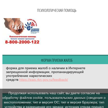
ПСИХОЛОГИЧЕСКАЯ ПОМОЩЬ
ФОРМА ПРИЕМА ЖАЛОБ
форма для приема жалоб о наличии в Интернете
запрещенной информации, пропанандирующей
употребление наркотических
средств
https://eais.rkn.gov.ru/feedback/
Продолжая использовать наш сайт, вы даете согласие на
обработку файлов cookie, пользовательских данных (сведения о
ИНФОРМАЦИЯ О «ЕДИНОМ РЕЕСТРЕ ПСИХОЛОГИЧЕСКИХ ПРАКТИК ПО
местоположении; тип и версия ОС; тип и версия Браузера; тип
ОКАЗАНИЮ ПОМОЩИ НЕСОВЕРШЕННОЛЕТНИМ И ИХ СЕМЬЯМ В
устройства и разрешение его экрана; источник откуда пришел