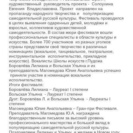
художественный руководитель проекта - Солоухина
Евгения Владиславовна. Проект направлен на
пропаганду народного творчества и популяризацию
самодеятельной русской культуры. Фестиваль проводился
в целях выявления одаренных детей, молодёжи и
взрослых, коллективов художественной
самодеятельности. В состав жюри фестиваля вошли
профессиональные специалисты в области культуры и
искусства. Более 700 участников из разных уголков
страны представили своё творчество в различных
номинациях (вокальное, танцевальное, театральное,
инструментальное исполнительство, прикладное
искусство). Вокалисты Школы искусств г.Пудожа
Боровлёва Лилиана и Вольская Ульяна и их
преподаватель Магомедова Юлия Анатольевна успешно
приняли участие в номинации вокальное
исполнительство.
Итоги фестиваля:
Боровлёва Лилиана – Лауреат I степени
Вольская Ульяна - Лауреат I степени
Дуэт: Боровлёва Л. и Вольская Ульяна - Лауреаты I
степени
Магомедова Юлия Анатольевна – Гран-при Фестиваля.
Преподаватель Магомедова Ю.А. награждена
благодарственным письмом за высокий уровень
профессионального мастерства и большой вклад в
популяризацию самодеятельной русской культуры.
Поздравляем Лилиану и Ульяну и желаем в Новом году