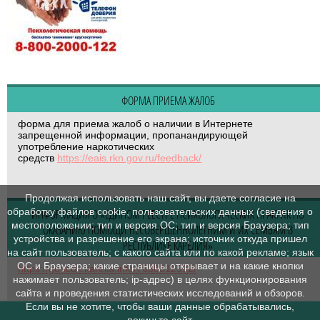
ФОРМА ПРИЕМА ЖАЛОБ
форма для приема жалоб о наличии в Интернете
запрещенной информации, пропанандирующей
употребление наркотических
средств
https://eais.rkn.gov.ru/feedback/
Продолжая использовать наш сайт, вы даете согласие на
обработку файлов cookie, пользовательских данных (сведения о
ИНФОРМАЦИЯ О «ЕДИНОМ РЕЕСТРЕ ПСИХОЛОГИЧЕСКИХ ПРАКТИК ПО
местоположении; тип и версия ОС; тип и версия Браузера; тип
ОКАЗАНИЮ ПОМОЩИ НЕСОВЕРШЕННОЛЕТНИМ И ИХ СЕМЬЯМ В
устройства и разрешение его экрана; источник откуда пришел
РЕСПУБЛИКЕ КАРЕЛИЯ»
на сайт пользователь; с какого сайта или по какой рекламе; язык
ОС и Браузера; какие страницы открывает и на какие кнопки
https://goucdk.karelia.info/7638312592/
нажимает пользователь; ip-адрес) в целях функционирования
сайта и проведения статистических исследований и обзоров.
Если вы не хотите, чтобы ваши данные обрабатывались,