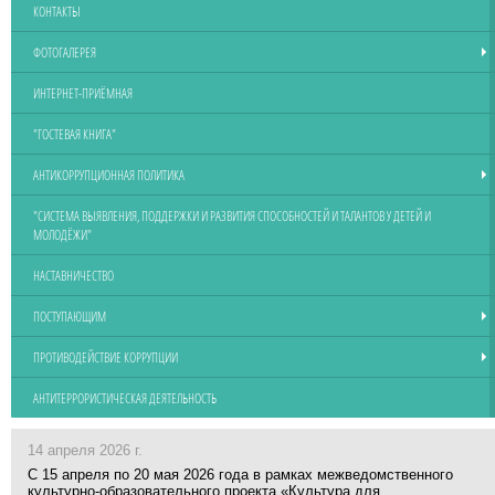
КОНТАКТЫ
ФОТОГАЛЕРЕЯ
ИНТЕРНЕТ-ПРИЁМНАЯ
"ГОСТЕВАЯ КНИГА"
АНТИКОРРУПЦИОННАЯ ПОЛИТИКА
"СИСТЕМА ВЫЯВЛЕНИЯ, ПОДДЕРЖКИ И РАЗВИТИЯ СПОСОБНОСТЕЙ И ТАЛАНТОВ У ДЕТЕЙ И
МОЛОДЁЖИ"
НАСТАВНИЧЕСТВО
ПОСТУПАЮЩИМ
ПРОТИВОДЕЙСТВИЕ КОРРУПЦИИ
АНТИТЕРРОРИСТИЧЕСКАЯ ДЕЯТЕЛЬНОСТЬ
14 апреля 2026 г.
С 15 апреля по 20 мая 2026 года в рамках межведомственного
культурно-образовательного проекта «Культура для