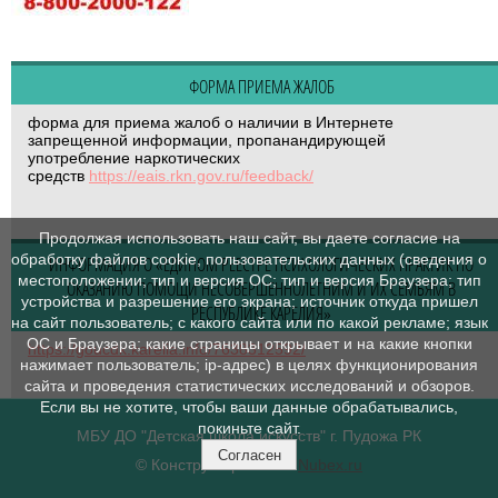
ФОРМА ПРИЕМА ЖАЛОБ
форма для приема жалоб о наличии в Интернете
запрещенной информации, пропанандирующей
употребление наркотических
средств
https://eais.rkn.gov.ru/feedback/
Продолжая использовать наш сайт, вы даете согласие на
обработку файлов cookie, пользовательских данных (сведения о
ИНФОРМАЦИЯ О «ЕДИНОМ РЕЕСТРЕ ПСИХОЛОГИЧЕСКИХ ПРАКТИК ПО
местоположении; тип и версия ОС; тип и версия Браузера; тип
ОКАЗАНИЮ ПОМОЩИ НЕСОВЕРШЕННОЛЕТНИМ И ИХ СЕМЬЯМ В
устройства и разрешение его экрана; источник откуда пришел
РЕСПУБЛИКЕ КАРЕЛИЯ»
на сайт пользователь; с какого сайта или по какой рекламе; язык
ОС и Браузера; какие страницы открывает и на какие кнопки
https://goucdk.karelia.info/7638312592/
нажимает пользователь; ip-адрес) в целях функционирования
сайта и проведения статистических исследований и обзоров.
Если вы не хотите, чтобы ваши данные обрабатывались,
покиньте сайт.
МБУ ДО "Детская школа искусств" г. Пудожа РК
Согласен
© Конструктор сайтов
Nubex.ru